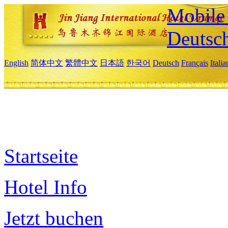
Mobile 
Deutsc
English
简体中文
繁體中文
日本語
한국어
Deutsch
Français
Itali
Startseite
Hotel Info
Jetzt buchen