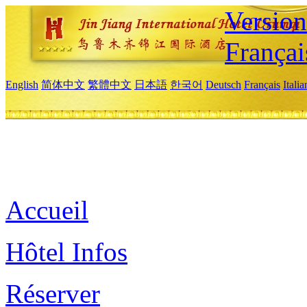
Versio
Françai
English
简体中文
繁體中文
日本語
한국어
Deutsch
Français
Itali
Accueil
Hôtel Infos
Réserver