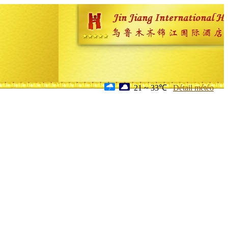
21 ~ 33℃
Détail météo