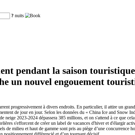
?
nuits
nt pendant la saison touristique
che un nouvel engouement tourist
rent progressivement à divers endroits. En particulier, il attire un gra
augmentent de jour en jour. Selon les données du « China Ice and Snow 
t de neige 2023-2024 dépassera 385 millions, et on s'attend à ce que cel
ères s'efforcent de créer un label de vacances d'hiver et d'élargir activ
els de milieu et haut de gamme sont pris au piège d’une concurrence hom
 positionnement différencié et d’un tournant décisif.