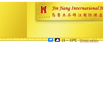
21 ~ 33℃
Détail météo