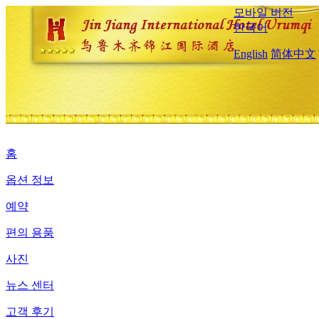
모바일 버전
한국어
English
简体中文
홈
옵션 정보
예약
편의 용품
사진
뉴스 센터
고객 후기