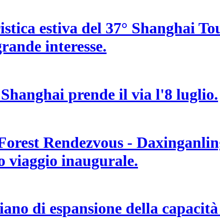
uristica estiva del 37° Shanghai T
 grande interesse.
 Shanghai prende il via l'8 luglio.
 Forest Rendezvous - Daxinganling
uo viaggio inaugurale.
no di espansione della capacità d