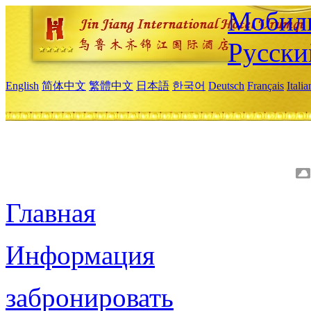
Мобиль
Русски
English
简体中文
繁體中文
日本語
한국어
Deutsch
Français
Itali
Главная
Информация
забронировать