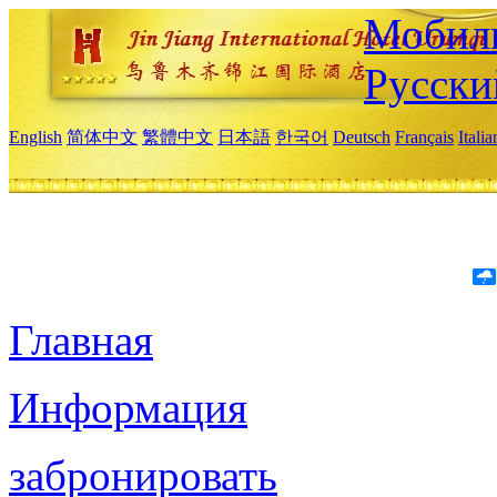
Мобиль
Русски
English
简体中文
繁體中文
日本語
한국어
Deutsch
Français
Itali
Главная
Информация
забронировать